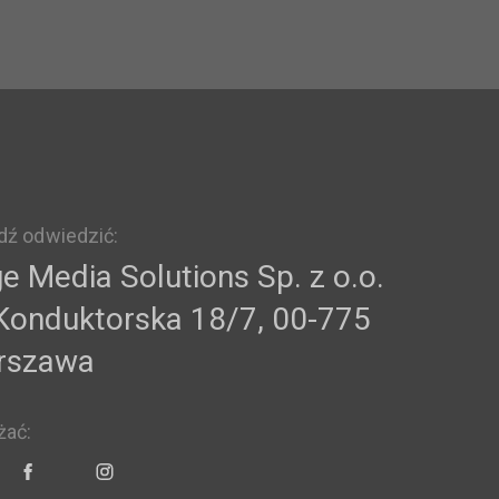
dź odwiedzić:
e Media Solutions Sp. z o.o.
 Konduktorska 18/7, 00-775
rszawa
żać: